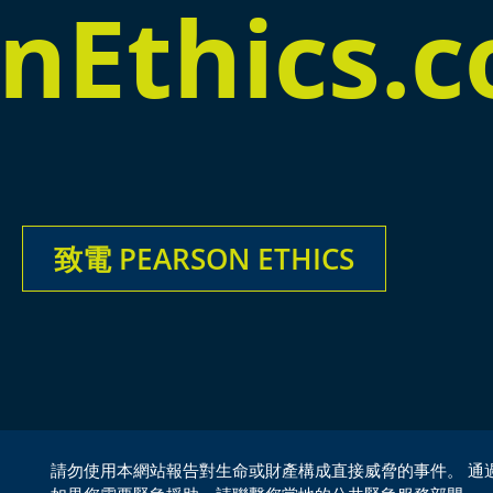
nEthics.
致電 PEARSON ETHICS
請勿使用本網站報告對生命或財產構成直接威脅的事件。 通